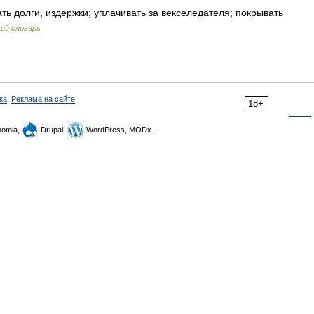
ь долги, издержки; уплачивать за векселедателя; покрывать
ий словарь
ка
,
Реклама на сайте
18+
omla,
Drupal,
WordPress, MODx.