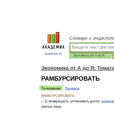
Словари и энциклоп
academic.ru
Экономика от А до Я: Тематический справочник
Экономика от А до Я: Темат
РАМБУРСИРОВАТЬ
Толкование
Перевод
РАМБУРСИРОВАТЬ
–
1
)
возвращать
,
уплачивать
долги
,
издерж
третье
лицо
.