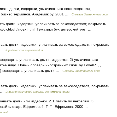
ать долги, издержки; уплачивать за векселедателя;
ь бизнес терминов. Академик.ру. 2001 …
Словарь бизнес-терминов
ь долги, издержки; уплачивать за векселедателя; покрывать
.ru/dict/buh/index.html] Тематики бухгалтерский учет …
ать долги, издержки; уплачивать за векселедателя, покрывать
о …
Юридическая энциклопедия
озвращать, уплачивать долги, издержки; 2) уплачивать за
ретье лицо. Новый словарь иностранных слов. by EdwART, ,
 1) возвращать, уплачивать долги …
Словарь иностранных слов
ать долги, издержки; уплачивать за векселедателя, покрывать
о …
Энциклопедический словарь экономики и права
ращать долги или издержки. 2. Платить по векселям. 3.
лковый словарь Ефремовой. Т. Ф. Ефремова. 2000 …
емовой