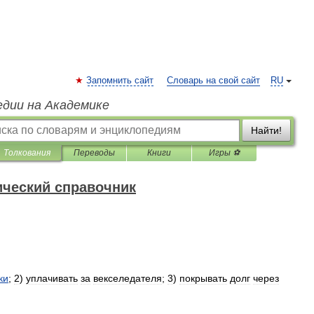
Запомнить сайт
Словарь на свой сайт
RU
едии на Академике
Найти!
Толкования
Переводы
Книги
Игры ⚽
ический справочник
ки
;
2
)
уплачивать
за
векселедателя
;
3
)
покрывать
долг
через