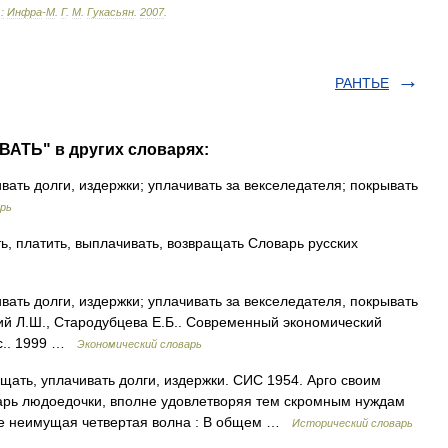
.
:
Инфра
-
М
.
Г
.
М
.
Гукасьян
.
2007
.
РАНТЬЕ
АТЬ" в других словарях:
ать долги, издержки; уплачивать за векселедателя; покрывать
рь
, платить, выплачивать, возвращать Словарь русских
ать долги, издержки; уплачивать за векселедателя, покрывать
ский Л.Ш., Стародубцева Е.Б.. Современный экономический
9 с.. 1999 …
Экономический словарь
щать, уплачивать долги, издержки. СИС 1954. Арго своим
варь людоедочки, вполне удовлетворяя тем скромным нуждам
бе неимущая четвертая волна : В общем …
Исторический словарь