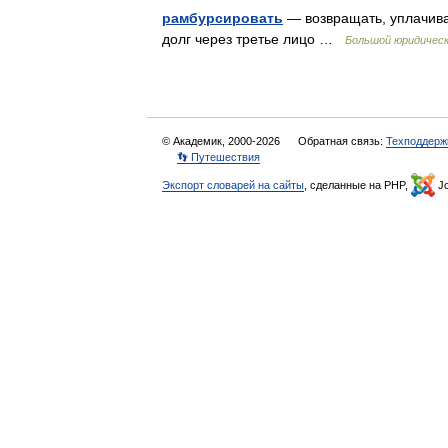
рамбурсировать
— возвращать, уплачиват
долг через третье лицо …
Большой юридическ
© Академик, 2000-2026
Обратная связь:
Техподдерж
👣 Путешествия
Экспорт словарей на сайты
, сделанные на PHP,
Jo