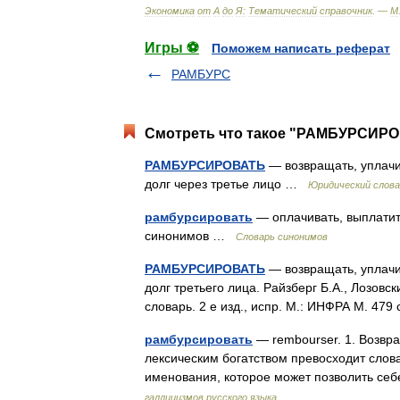
Экономика
от
А
до
Я:
Тематический
справочник
. —
М
Игры ⚽
Поможем написать реферат
РАМБУРС
Смотреть что такое "РАМБУРСИРОВ
РАМБУРСИРОВАТЬ
— возвращать, уплачив
долг через третье лицо …
Юридический слова
рамбурсировать
— оплачивать, выплатить
синонимов …
Словарь синонимов
РАМБУРСИРОВАТЬ
— возвращать, уплачив
долг третьего лица. Райзберг Б.А., Лозов
словарь. 2 е изд., испр. М.: ИНФРА М. 47
рамбурсировать
— rembourser. 1. Возвра
лексическим богатством превосходит сло
именования, которое может позволить се
галлицизмов русского языка